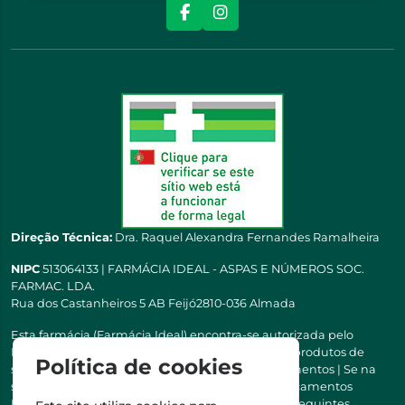
Direção Técnica:
Dra. Raquel Alexandra Fernandes Ramalheira
NIPC
513064133 | FARMÁCIA IDEAL - ASPAS E NÚMEROS SOC.
FARMAC. LDA.
Rua dos Castanheiros 5 AB Feijó2810-036 Almada
Esta farmácia (Farmácia Ideal) encontra-se autorizada pelo
INFARMED para a dispensa de medicamentos e produtos de
Política de cookies
saúde ao domicílio e através da internet. Medicamentos | Se na
sua receita tiver MSRM, MNSRM, MSRMV ou Medicamentos
Manipulados, estes só podem ser entregues nos seguintes