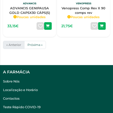
ADVANCIS
VENOPRESS
ADVANCIS GENIPAUSA
Venopress Comp Rev X 90
GOLD CAPSX30 CÁPS(S)
comps rev
Poucas unidades
Poucas unidades
33,15€
21,75€
« Anterior
Próxima »
A FARMÁCIA
Sobre Nós
Localização e Horário
Contactos
Teste Rápido COVID-19