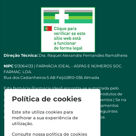
Direção Técnica:
Dra. Raquel Alexandra Fernandes Ramalheira
NIPC
513064133 | FARMÁCIA IDEAL - ASPAS E NÚMEROS SOC.
FARMAC. LDA.
Rua dos Castanheiros 5 AB Feijó2810-036 Almada
Esta farmácia (Farmácia Ideal) encontra-se autorizada pelo
INFARMED para a dispensa de medicamentos e produtos de
Política de cookies
saúde ao domicílio e através da internet. Medicamentos | Se na
sua receita tiver MSRM, MNSRM, MSRMV ou Medicamentos
Manipulados, estes só podem ser entregues nos seguintes
Este site utiliza cookies para
concelhos: Almada, Seixal, Sesimbra, Oeiras e Lisboa.
melhorar a sua experiência de
utilização.
Consulte nossa
política de cookies