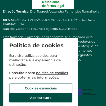
Direção Técnica:
Dra. Raquel Alexandra Fernandes Ramalheira
NIPC
513064133 | FARMÁCIA IDEAL - ASPAS E NÚMEROS SOC.
FARMAC. LDA.
Rua dos Castanheiros 5 AB Feijó2810-036 Almada
Esta farmácia (Farmácia Ideal) encontra-se autorizada pelo
INFARMED para a dispensa de medicamentos e produtos de
Política de cookies
saúde ao domicílio e através da internet. Medicamentos | Se na
sua receita tiver MSRM, MNSRM, MSRMV ou Medicamentos
Manipulados, estes só podem ser entregues nos seguintes
Este site utiliza cookies para
concelhos: Almada, Seixal, Sesimbra, Oeiras e Lisboa.
melhorar a sua experiência de
utilização.
Consulte nossa
política de cookies
para obter mais informações.
Cookies essenciais
Aceitar tudo