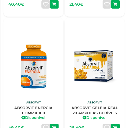
40,40€
21,40€
ABSORVIT
ABSORVIT
ABSORVIT ENERGIA
ABSORVIT GELEIA REAL
COMP X 100
20 AMPOLAS BEBÍVEIS
Disponível
Disponível
10ML
49,40€
26,40€