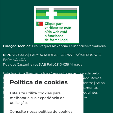
Direção Técnica:
Dra. Raquel Alexandra Fernandes Ramalheira
NIPC
513064133 | FARMÁCIA IDEAL - ASPAS E NÚMEROS SOC.
FARMAC. LDA.
Rua dos Castanheiros 5 AB Feijó2810-036 Almada
Esta farmácia (Farmácia Ideal) encontra-se autorizada pelo
INFARMED para a dispensa de medicamentos e produtos de
Política de cookies
saúde ao domicílio e através da internet. Medicamentos | Se na
sua receita tiver MSRM, MNSRM, MSRMV ou Medicamentos
Manipulados, estes só podem ser entregues nos seguintes
Este site utiliza cookies para
concelhos: Almada, Seixal, Sesimbra, Oeiras e Lisboa.
melhorar a sua experiência de
utilização.
Consulte nossa
política de cookies