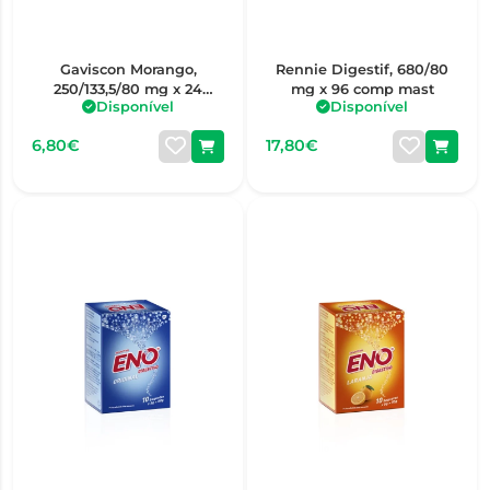
Gaviscon Morango,
Rennie Digestif, 680/80
250/133,5/80 mg x 24
mg x 96 comp mast
Disponível
Disponível
comp mast
6,80€
17,80€