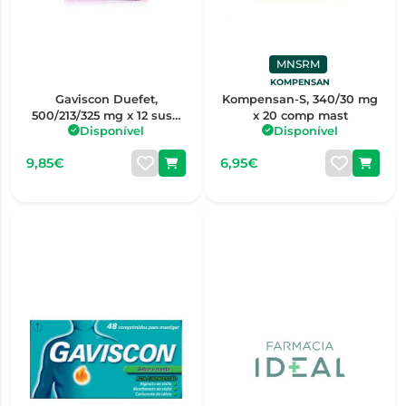
MNSRM
KOMPENSAN
Gaviscon Duefet,
Kompensan-S, 340/30 mg
500/213/325 mg x 12 susp
x 20 comp mast
Disponível
Disponível
oral saq
9,85€
6,95€