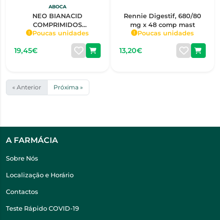
ABOCA
NEO BIANACID
Rennie Digestif, 680/80
COMPRIMIDOS
mg x 48 comp mast
Poucas unidades
Poucas unidades
MASTIGÁVEIS X 45
19,45€
13,20€
« Anterior
Próxima »
A FARMÁCIA
Sobre Nós
Localização e Horário
Contactos
Teste Rápido COVID-19