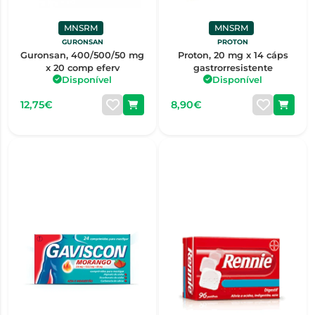
MNSRM
MNSRM
GURONSAN
PROTON
Guronsan, 400/500/50 mg
Proton, 20 mg x 14 cáps
x 20 comp eferv
gastrorresistente
Disponível
Disponível
12,75€
8,90€