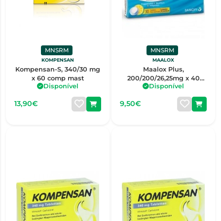
MNSRM
MNSRM
KOMPENSAN
MAALOX
Kompensan-S, 340/30 mg
Maalox Plus,
x 60 comp mast
200/200/26,25mg x 40
Disponível
Disponível
comp mast
13,90€
9,50€