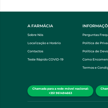
A FARMÁCIA
INFORMAÇÕ
Sobre Nós
Perguntas Freq
Localização e Horário
Política de Priv
Contactos
Política de Dev
Teste Rápido COVID-19
Como Encomen
Termos e Condi
Chamada para a rede móvel nacional:
Cham
+351 961494663