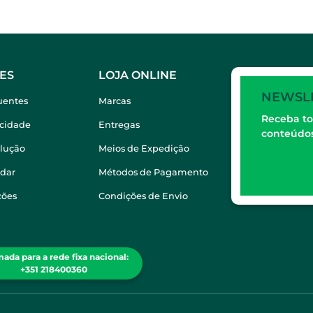
ES
LOJA ONLINE
NEWSL
uentes
Marcas
Receba to
acidade
Entregas
conteúdos
olução
Meios de Expedição
dar
Métodos de Pagamento
ções
Condições de Envio
ada para a rede fixa nacional:
+351 218400360