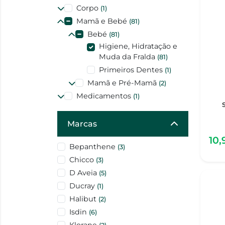
Corpo
(1)
Mamã e Bebé
(81)
Bebé
(81)
Higiene, Hidratação e
Muda da Fralda
(81)
Primeiros Dentes
(1)
Mamã e Pré-Mamã
(2)
Medicamentos
(1)
Marcas
10,
Bepanthene
(3)
Chicco
(3)
D Aveia
(5)
Ducray
(1)
Halibut
(2)
Isdin
(6)