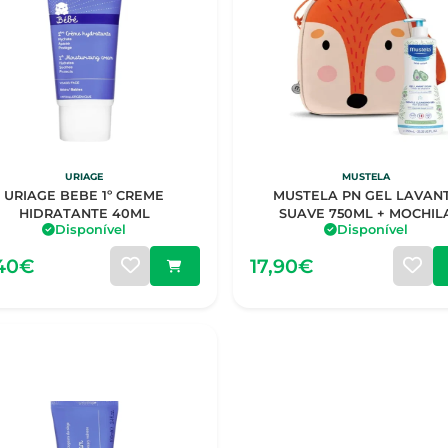
URIAGE
MUSTELA
URIAGE BEBE 1º CREME
MUSTELA PN GEL LAVAN
HIDRATANTE 40ML
SUAVE 750ML + MOCHIL
Disponível
Disponível
RAPOSA
,40€
17,90€