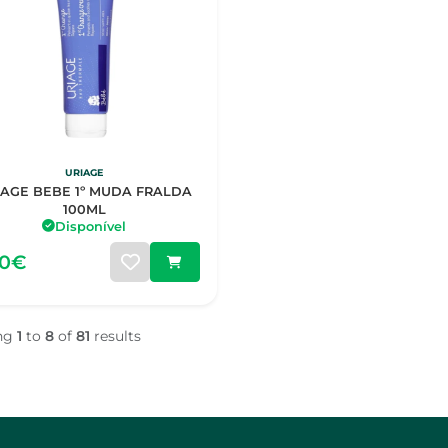
URIAGE
IAGE BEBE 1º MUDA FRALDA
100ML
Disponível
00€
ng
1
to
8
of
81
results