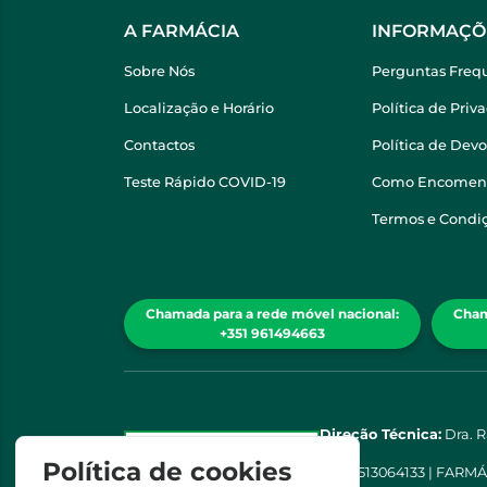
A FARMÁCIA
INFORMAÇÕ
Sobre Nós
Perguntas Freq
Localização e Horário
Política de Priv
Contactos
Política de Dev
Teste Rápido COVID-19
Como Encomen
Termos e Condi
Chamada para a rede móvel nacional:
Cham
+351 961494663
Direção Técnica:
Dra. 
Política de cookies
NIPC
513064133 | FARM