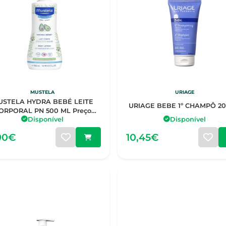
MUSTELA
URIAGE
USTELA HYDRA BEBÉ LEITE
URIAGE BEBE 1º CHAMPÔ 2
ORPORAL PN 500 ML Preço
Disponível
Disponível
especial
90€
10,45€