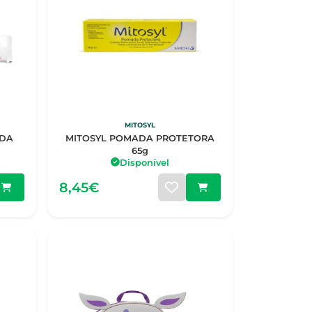
MITOSYL
ADA
MITOSYL POMADA PROTETORA
G
65g
Disponível
8,45€