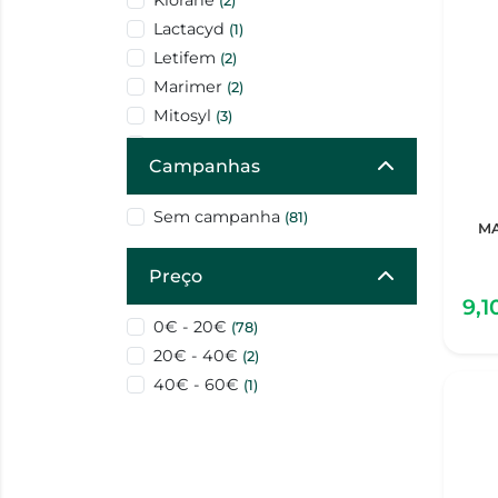
Klorane
(2)
Lactacyd
(1)
Letifem
(2)
Marimer
(2)
Mitosyl
(3)
Mustela
(25)
Campanhas
Oleoban
(4)
Philips Avent
(1)
Sem campanha
(81)
MA
Rhinodouche
(1)
SUAVINEX
(1)
Preço
Saugella
(1)
9,1
Sem marca
(2)
0€ - 20€
(78)
Tonimer
(1)
20€ - 40€
(2)
Uriage
(15)
40€ - 60€
(1)