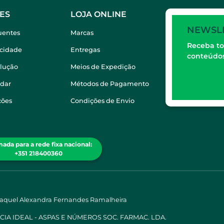
ES
LOJA ONLINE
NEWSL
uentes
Marcas
Receba to
acidade
Entregas
conteúdos
olução
Meios de Expedição
dar
Métodos de Pagamento
ções
Condições de Envio
ada para a rede fixa nacional:
+351 218400360
Raquel Alexandra Fernandes Ramalheira
ÁCIA IDEAL - ASPAS E NÚMEROS SOC. FARMAC. LDA.