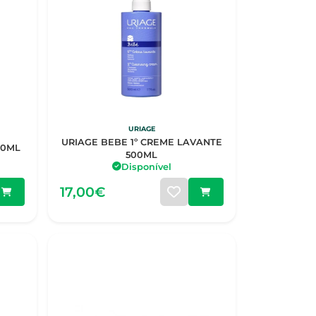
URIAGE
URIAGE BEBE 1º CREME LAVANTE
00ML
500ML
Disponível
17,00€