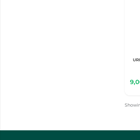
UR
9,
Showi