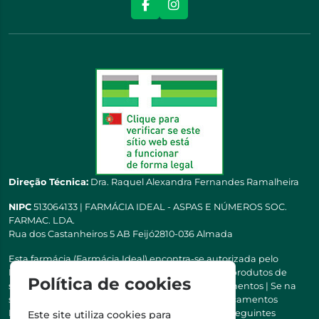
Direção Técnica:
Dra. Raquel Alexandra Fernandes Ramalheira
NIPC
513064133 | FARMÁCIA IDEAL - ASPAS E NÚMEROS SOC.
FARMAC. LDA.
Rua dos Castanheiros 5 AB Feijó2810-036 Almada
Esta farmácia (Farmácia Ideal) encontra-se autorizada pelo
INFARMED para a dispensa de medicamentos e produtos de
Política de cookies
saúde ao domicílio e através da internet. Medicamentos | Se na
sua receita tiver MSRM, MNSRM, MSRMV ou Medicamentos
Manipulados, estes só podem ser entregues nos seguintes
Este site utiliza cookies para