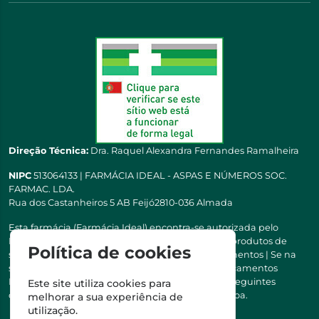
Direção Técnica:
Dra. Raquel Alexandra Fernandes Ramalheira
NIPC
513064133 | FARMÁCIA IDEAL - ASPAS E NÚMEROS SOC.
FARMAC. LDA.
Rua dos Castanheiros 5 AB Feijó2810-036 Almada
Esta farmácia (Farmácia Ideal) encontra-se autorizada pelo
INFARMED para a dispensa de medicamentos e produtos de
Política de cookies
saúde ao domicílio e através da internet. Medicamentos | Se na
sua receita tiver MSRM, MNSRM, MSRMV ou Medicamentos
Manipulados, estes só podem ser entregues nos seguintes
Este site utiliza cookies para
concelhos: Almada, Seixal, Sesimbra, Oeiras e Lisboa.
melhorar a sua experiência de
utilização.