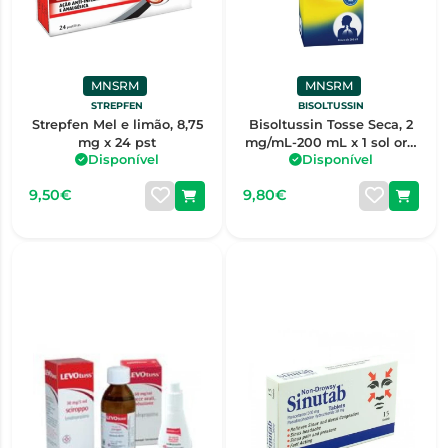
MNSRM
MNSRM
STREPFEN
BISOLTUSSIN
Strepfen Mel e limão, 8,75
Bisoltussin Tosse Seca, 2
mg x 24 pst
mg/mL-200 mL x 1 sol oral
Disponível
Disponível
mL
9,50€
9,80€