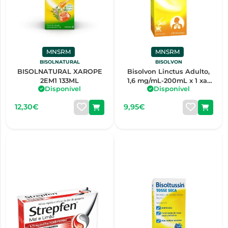
MNSRM
MNSRM
BISOLNATURAL
BISOLVON
BISOLNATURAL XAROPE
Bisolvon Linctus Adulto,
2EM1 133ML
1,6 mg/mL-200mL x 1 xar
Disponível
Disponível
mL
12,30€
9,95€