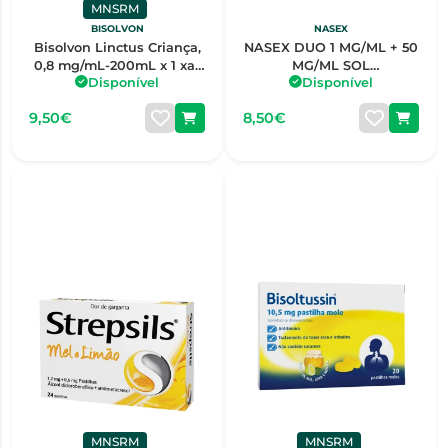
MNSRM
BISOLVON
NASEX
Bisolvon Linctus Criança,
NASEX DUO 1 MG/ML + 50
0,8 mg/mL-200mL x 1 xar
MG/ML SOL
Disponível
Disponível
mL
PULVERIZAÇÃO NASAL
FRASCO - 1 - 10 ML
9,50€
8,50€
MNSRM
MNSRM