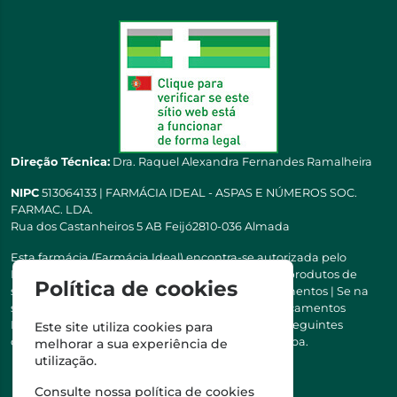
Direção Técnica:
Dra. Raquel Alexandra Fernandes Ramalheira
NIPC
513064133 | FARMÁCIA IDEAL - ASPAS E NÚMEROS SOC.
FARMAC. LDA.
Rua dos Castanheiros 5 AB Feijó2810-036 Almada
Esta farmácia (Farmácia Ideal) encontra-se autorizada pelo
INFARMED para a dispensa de medicamentos e produtos de
Política de cookies
saúde ao domicílio e através da internet. Medicamentos | Se na
sua receita tiver MSRM, MNSRM, MSRMV ou Medicamentos
Manipulados, estes só podem ser entregues nos seguintes
Este site utiliza cookies para
concelhos: Almada, Seixal, Sesimbra, Oeiras e Lisboa.
melhorar a sua experiência de
utilização.
Consulte nossa
política de cookies