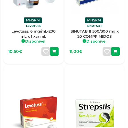
MNSRM
MNSRM
LEVOTUSS
SINUTAB II
Levotuss, 6 mg/mL-200
SINUTAB II 500/300 mg x
mL x 1 xar mL
20 COMPRIMIDOS
Disponível
Disponível
10,50€
11,00€