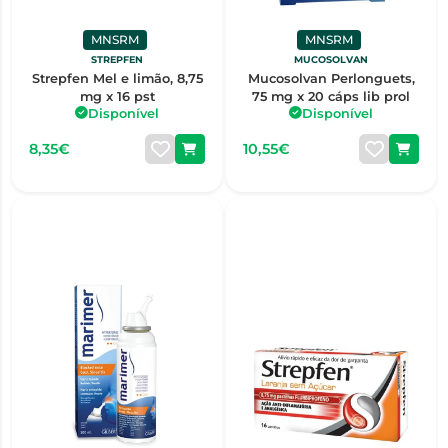
MNSRM
MNSRM
STREPFEN
MUCOSOLVAN
Strepfen Mel e limão, 8,75
Mucosolvan Perlonguets,
mg x 16 pst
75 mg x 20 cáps lib prol
Disponível
Disponível
8,35€
10,55€