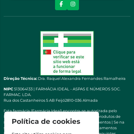
Direção Técnica:
Dra. Raquel Alexandra Fernandes Ramalheira
NIPC
513064133 | FARMÁCIA IDEAL - ASPAS E NÚMEROS SOC.
FARMAC. LDA.
Rua dos Castanheiros 5 AB Feijó2810-036 Almada
Esta farmácia (Farmácia Ideal) encontra-se autorizada pelo
INFARMED para a dispensa de medicamentos e produtos de
Política de cookies
saúde ao domicílio e através da internet. Medicamentos | Se na
sua receita tiver MSRM, MNSRM, MSRMV ou Medicamentos
Manipulados, estes só podem ser entregues nos seguintes