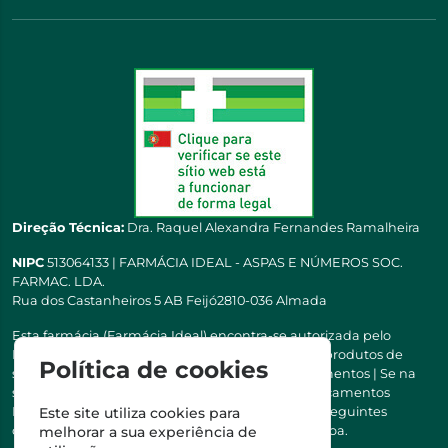
Direção Técnica:
Dra. Raquel Alexandra Fernandes Ramalheira
NIPC
513064133 | FARMÁCIA IDEAL - ASPAS E NÚMEROS SOC.
FARMAC. LDA.
Rua dos Castanheiros 5 AB Feijó2810-036 Almada
Esta farmácia (Farmácia Ideal) encontra-se autorizada pelo
INFARMED para a dispensa de medicamentos e produtos de
Política de cookies
saúde ao domicílio e através da internet. Medicamentos | Se na
sua receita tiver MSRM, MNSRM, MSRMV ou Medicamentos
Manipulados, estes só podem ser entregues nos seguintes
Este site utiliza cookies para
concelhos: Almada, Seixal, Sesimbra, Oeiras e Lisboa.
melhorar a sua experiência de