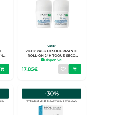
VICHY
M
VICHY PACK DESODORIZANTE
WN
ROLL-ON 24H TOQUE SECO
Disponível
2X50ML -50%2UN
17,85€
-30%
2026
*Promoção válida de 10/07/2026 a 10/08/2026