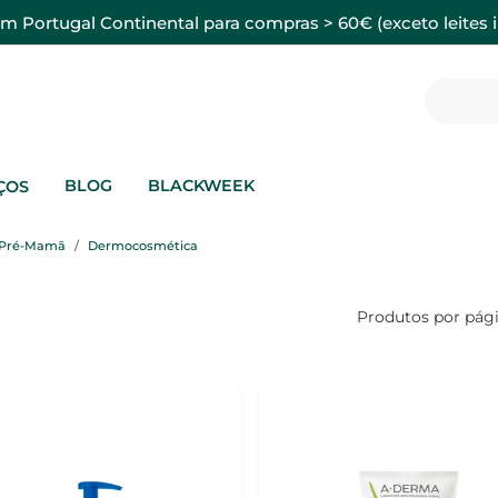
em Portugal Continental para compras > 60€ (exceto leites i
BLOG
BLACKWEEK
ÇOS
Pré-Mamã
Dermocosmética
Produtos por pág