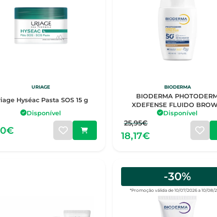
URIAGE
BIODERMA
BIODERMA PHOTODER
riage Hyséac Pasta SOS 15 g
XDEFENSE FLUIDO BRO
Disponível
Disponível
SPF50+40ML
25,95€
00€
18,17€
-30%
*Promoção válida de 10/07/2026 a 10/08/