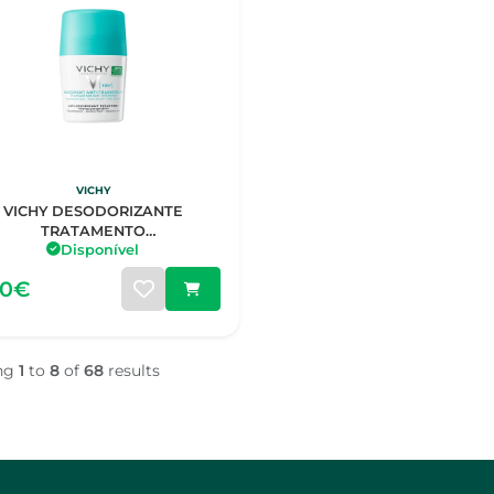
VICHY
VICHY DESODORIZANTE
TRATAMENTO
Disponível
TITRANSPIRANTE 48 HORAS
ROLL-ON 50ML
90€
ng
1
to
8
of
68
results