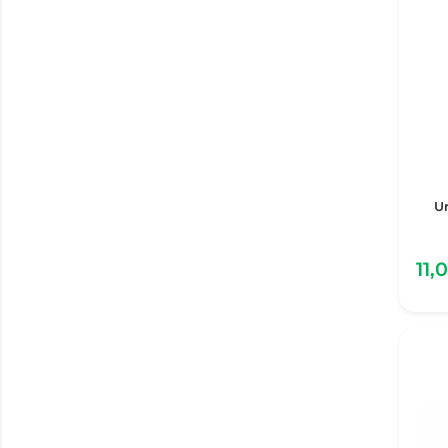
U
11,