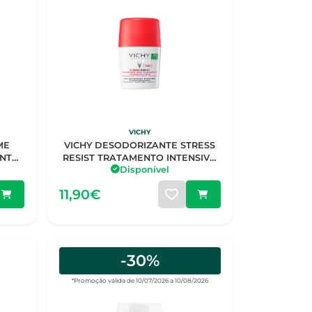
VICHY
ME
VICHY DESODORIZANTE STRESS
ENTE
RESIST TRATAMENTO INTENSIVO
Disponível
ANTITRANSPIRANTE 72H ROLL-ON
50ML
11,90€
-30%
*Promoção válida de 10/07/2026 a 10/08/2026