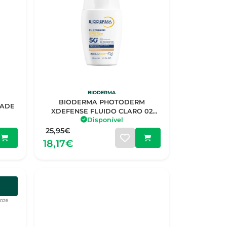
BIODERMA
BIODERMA PHOTODERM
DADE
XDEFENSE FLUIDO CLARO 02
Disponível
SPF50+40ML
25,95€
18,17€
2026