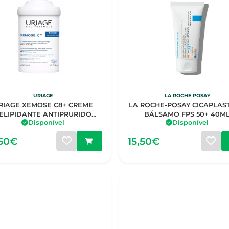
URIAGE
LA ROCHE POSAY
RIAGE XEMOSE C8+ CREME
LA ROCHE-POSAY CICAPLAST
ELIPIDANTE ANTIPRURIDO
BÁLSAMO FPS 50+ 40M
Disponível
Disponível
400ML
,50€
15,50€