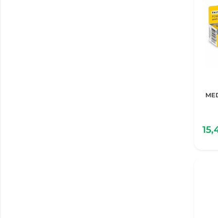
ME
15