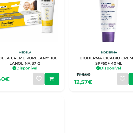
MEDELA
BIODERMA
DELA CREME PURELAN™ 100
BIODERMA CICABIO CREM
LANOLINA 37 G
SPF50+ 40ML
Disponível
Disponível
17,95€
,40€
12,57€