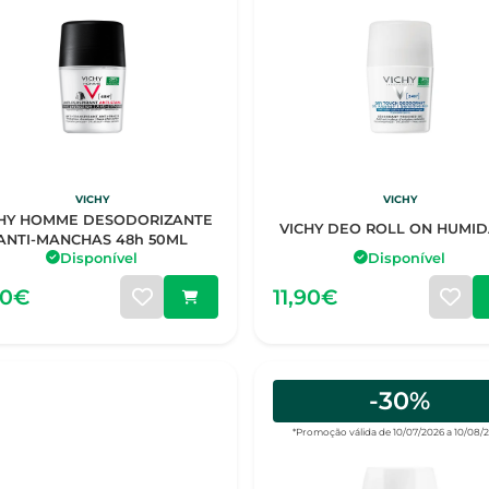
VICHY
VICHY
CHY HOMME DESODORIZANTE
VICHY DEO ROLL ON HUMI
ANTI-MANCHAS 48h 50ML
Disponível
Disponível
90€
11,90€
-30%
*Promoção válida de 10/07/2026 a 10/08/