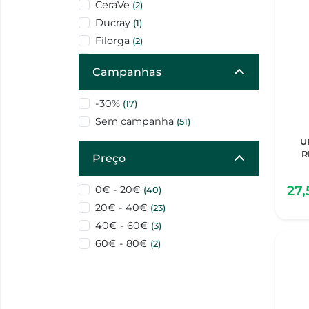
CeraVe
(2)
Ducray
(1)
Filorga
(2)
Isdin
(2)
Campanhas
La Roche Posay
(6)
Leti
(1)
-30%
(17)
Medela
(1)
Sem campanha
(51)
Mustela
(1)
U
NUXE
(1)
R
Preço
Roger & Gallet
(6)
SVR
(2)
27
0€ - 20€
(40)
Sem marca
(1)
20€ - 40€
(23)
Uriage
(3)
40€ - 60€
(3)
Vichy
(9)
60€ - 80€
(2)