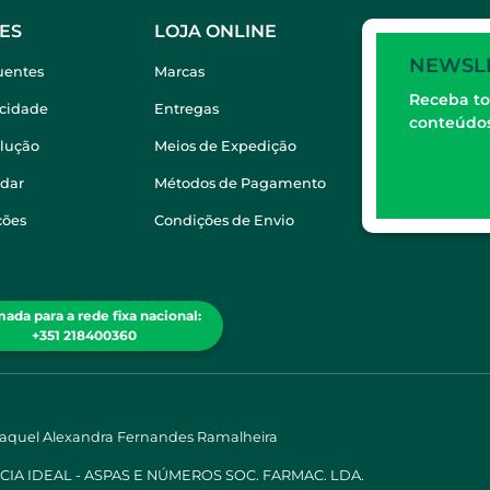
ES
LOJA ONLINE
NEWSL
uentes
Marcas
Receba to
acidade
Entregas
conteúdos
olução
Meios de Expedição
dar
Métodos de Pagamento
ções
Condições de Envio
ada para a rede fixa nacional:
+351 218400360
Raquel Alexandra Fernandes Ramalheira
ÁCIA IDEAL - ASPAS E NÚMEROS SOC. FARMAC. LDA.