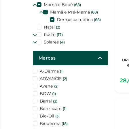
Mamã e Bebé
(68)
Mamã e Pré-Mamã
(68)
Dermocosmética
(68)
Natal
(2)
Rosto
(17)
Solares
(4)
Marcas
UR
R
A-Derma
(1)
ADVANCIS
(2)
28
Avene
(2)
BOW
(1)
Barral
(2)
Benzacare
(1)
Bio-Oil
(3)
Bioderma
(18)