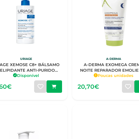
URIAGE
A-DERMA
IAGE XEMOSE C8+ BÁLSAMO
A-DERMA EXOMEGA CRE
ELIPIDANTE ANTI-PURIDO
NOITE REPARADOR EMOLI
Disponível
Poucas unidades
500ML
200ML
,60€
20,70€