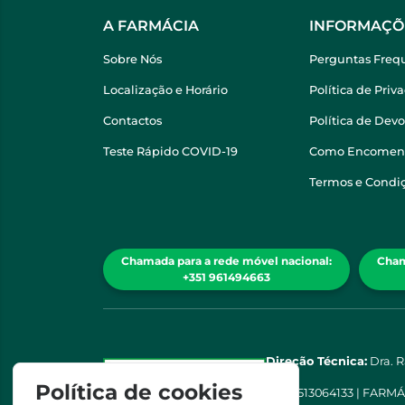
A FARMÁCIA
INFORMAÇÕ
Sobre Nós
Perguntas Freq
Localização e Horário
Política de Priv
Contactos
Política de Dev
Teste Rápido COVID-19
Como Encomen
Termos e Condi
Chamada para a rede móvel nacional:
Cham
+351 961494663
Direção Técnica:
Dra. 
Política de cookies
NIPC
513064133 | FARM