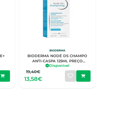
BIODERMA
E+
BIODERMA NODÉ DS CHAMPO
ANTI-CASPA 125ML PREÇO
Disponível
ESPECIAL
19,40€
13,58€