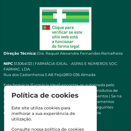
Direção Técnica:
Dra. Raquel Alexandra Fernandes Ramalheira
NIPC
513064133 | FARMÁCIA IDEAL - ASPAS E NÚMEROS SOC.
FARMAC. LDA.
Rua dos Castanheiros 5 AB Feijó2810-036 Almada
Esta farmácia (Farmácia Ideal) encontra-se autorizada pelo
INFARMED para a dispensa de medicamentos e produtos de
Política de cookies
saúde ao domicílio e através da internet. Medicamentos | Se na
sua receita tiver MSRM, MNSRM, MSRMV ou Medicamentos
Manipulados, estes só podem ser entregues nos seguintes
Este site utiliza cookies para
concelhos: Almada, Seixal, Sesimbra, Oeiras e Lisboa.
melhorar a sua experiência de
utilização.
Consulte nossa
política de cookies