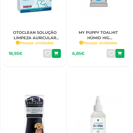
OTOCLEAN SOLUÇÃO
MY PUPPY TOALHIT
LIMPEZA AURICULAR
HÚMID HIG
Poucas unidades
Poucas unidades
CÃES E GATOS 18
OLH/ORELHAS
AMPOLAS X 5 ML
18,95€
6,85€