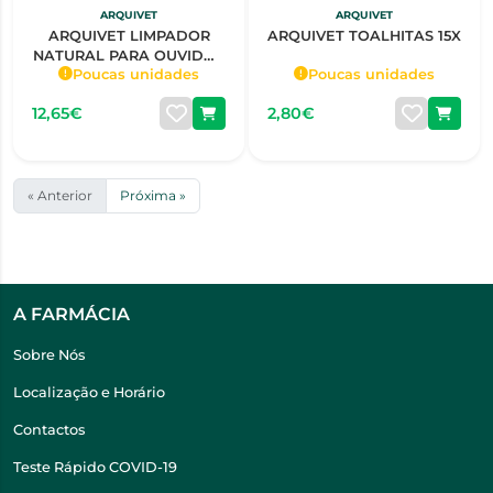
ARQUIVET
ARQUIVET
ARQUIVET LIMPADOR
ARQUIVET TOALHITAS 15X
NATURAL PARA OUVIDOS
Poucas unidades
Poucas unidades
125ML
12,65€
2,80€
« Anterior
Próxima »
A FARMÁCIA
Sobre Nós
Localização e Horário
Contactos
Teste Rápido COVID-19