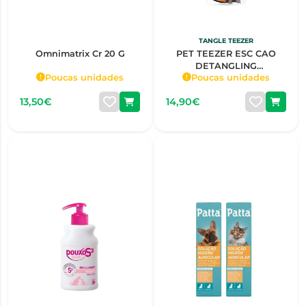
TANGLE TEEZER
Omnimatrix Cr 20 G
PET TEEZER ESC CAO
DETANGLING
Poucas unidades
Poucas unidades
NAVY/ORANGE
13,50€
14,90€