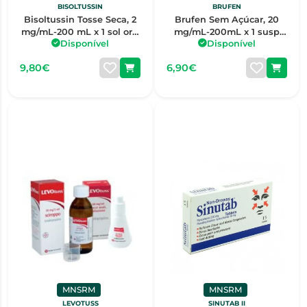
BISOLTUSSIN
BRUFEN
Bisoltussin Tosse Seca, 2
Brufen Sem Açúcar, 20
mg/mL-200 mL x 1 sol oral
mg/mL-200mL x 1 susp
Disponível
Disponível
mL
oral mL
9,80€
6,90€
MNSRM
MNSRM
LEVOTUSS
SINUTAB II