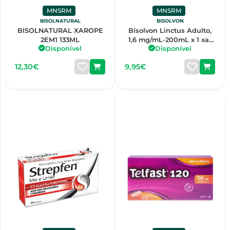
MNSRM
MNSRM
BISOLNATURAL
BISOLVON
BISOLNATURAL XAROPE
Bisolvon Linctus Adulto,
2EM1 133ML
1,6 mg/mL-200mL x 1 xar
Disponível
Disponível
mL
12,30€
9,95€