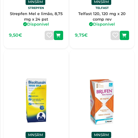
MNSRM
MNSRM
STREPFEN
TELFAST
Strepfen Mel e limão, 8,75
Telfast 120, 120 mg x 20
mg x 24 pst
comp rev
Disponível
Disponível
9,50€
9,75€
MNSRM
MNSRM