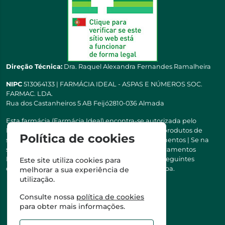
Direção Técnica:
Dra. Raquel Alexandra Fernandes Ramalheira
NIPC
513064133 | FARMÁCIA IDEAL - ASPAS E NÚMEROS SOC.
FARMAC. LDA.
Rua dos Castanheiros 5 AB Feijó2810-036 Almada
Esta farmácia (Farmácia Ideal) encontra-se autorizada pelo
INFARMED para a dispensa de medicamentos e produtos de
Política de cookies
saúde ao domicílio e através da internet. Medicamentos | Se na
sua receita tiver MSRM, MNSRM, MSRMV ou Medicamentos
Manipulados, estes só podem ser entregues nos seguintes
Este site utiliza cookies para
concelhos: Almada, Seixal, Sesimbra, Oeiras e Lisboa.
melhorar a sua experiência de
utilização.
Consulte nossa
política de cookies
para obter mais informações.