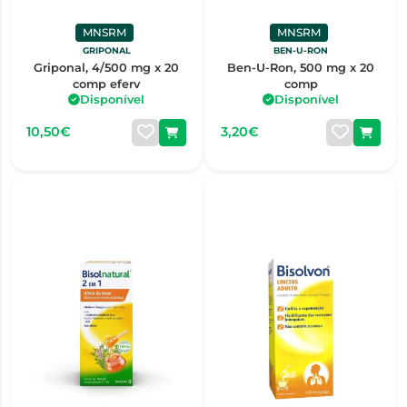
MNSRM
MNSRM
GRIPONAL
BEN-U-RON
Griponal, 4/500 mg x 20
Ben-U-Ron, 500 mg x 20
comp eferv
comp
Disponível
Disponível
10,50€
3,20€