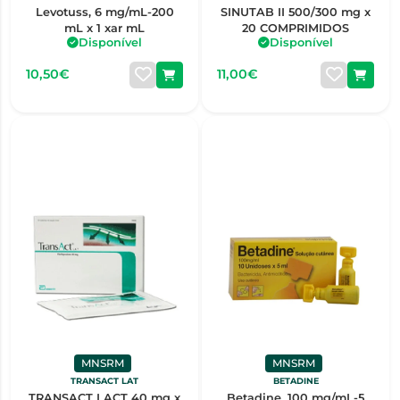
Levotuss, 6 mg/mL-200
SINUTAB II 500/300 mg x
mL x 1 xar mL
20 COMPRIMIDOS
Disponível
Disponível
10,50€
11,00€
MNSRM
MNSRM
TRANSACT LAT
BETADINE
TRANSACT LACT 40 mg x
Betadine, 100 mg/mL-5