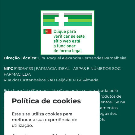
Direção Técnica:
Dra. Raquel Alexandra Fernandes Ramalheira
NIPC
513064133 | FARMÁCIA IDEAL - ASPAS E NÚMEROS SOC.
FARMAC. LDA.
Rua dos Castanheiros 5 AB Feijó2810-036 Almada
Esta farmácia (Farmácia Ideal) encontra-se autorizada pelo
INFARMED para a dispensa de medicamentos e produtos de
Política de cookies
saúde ao domicílio e através da internet. Medicamentos | Se na
sua receita tiver MSRM, MNSRM, MSRMV ou Medicamentos
Manipulados, estes só podem ser entregues nos seguintes
Este site utiliza cookies para
concelhos: Almada, Seixal, Sesimbra, Oeiras e Lisboa.
melhorar a sua experiência de
utilização.