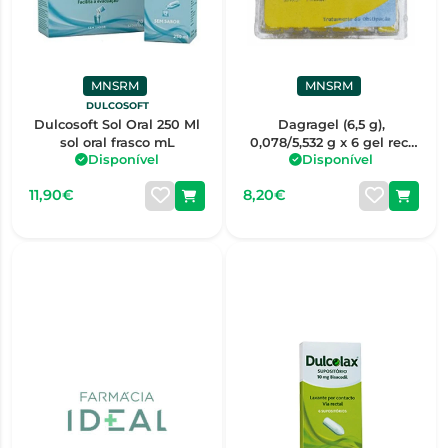
MNSRM
MNSRM
DULCOSOFT
Dulcosoft Sol Oral 250 Ml
Dagragel (6,5 g),
sol oral frasco mL
0,078/5,532 g x 6 gel rect
Disponível
Disponível
bisnaga
11,90€
8,20€