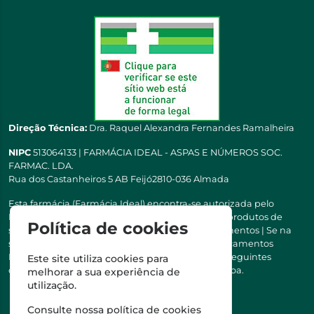
Direção Técnica:
Dra. Raquel Alexandra Fernandes Ramalheira
NIPC
513064133 | FARMÁCIA IDEAL - ASPAS E NÚMEROS SOC.
FARMAC. LDA.
Rua dos Castanheiros 5 AB Feijó2810-036 Almada
Esta farmácia (Farmácia Ideal) encontra-se autorizada pelo
INFARMED para a dispensa de medicamentos e produtos de
Política de cookies
saúde ao domicílio e através da internet. Medicamentos | Se na
sua receita tiver MSRM, MNSRM, MSRMV ou Medicamentos
Manipulados, estes só podem ser entregues nos seguintes
Este site utiliza cookies para
concelhos: Almada, Seixal, Sesimbra, Oeiras e Lisboa.
melhorar a sua experiência de
utilização.
Consulte nossa
política de cookies