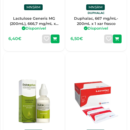
MNSRM
MNSRM
DUPHALAC
Lactulose Generis MG
Duphalac, 667 mg/mL-
(200mL), 666,7 mg/mL x 1
200mL x 1 xar frasco
Disponível
Disponível
xar medida
6,40€
6,50€