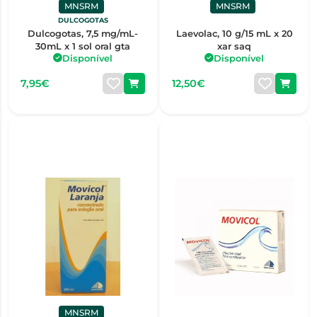
MNSRM
MNSRM
DULCOGOTAS
Dulcogotas, 7,5 mg/mL-
Laevolac, 10 g/15 mL x 20
30mL x 1 sol oral gta
xar saq
Disponível
Disponível
7,95€
12,50€
MNSRM