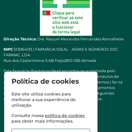
Direção Técnica:
Dra. Raquel Alexandra Fernandes Ramalheira
NIPC
513064133 | FARMÁCIA IDEAL - ASPAS E NÚMEROS SOC.
FARMAC. LDA.
Rua dos Castanheiros 5 AB Feijó2810-036 Almada
Esta farmácia (Farmácia Ideal) encontra-se autorizada pelo
INFARMED para a dispensa de medicamentos e produtos de
Política de cookies
saúde ao domicílio e através da internet. Medicamentos | Se na
sua receita tiver MSRM, MNSRM, MSRMV ou Medicamentos
Manipulados, estes só podem ser entregues nos seguintes
Este site utiliza cookies para
concelhos: Almada, Seixal, Sesimbra, Oeiras e Lisboa.
melhorar a sua experiência de
utilização.
Consulte nossa
política de cookies
para obter mais informações.