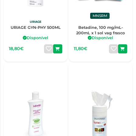
MNSRM
URIAGE
URIAGE GYN-PHY 500ML
Betadine, 100 mg/mL-
200mL x 1 sol vag frasco
Disponível
Disponível
18,80€
11,80€