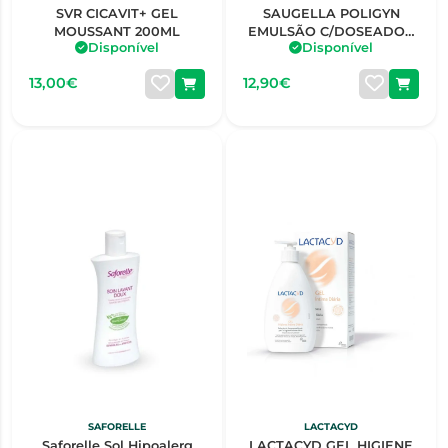
SVR CICAVIT+ GEL
SAUGELLA POLIGYN
MOUSSANT 200ML
EMULSÃO C/DOSEADOR
Disponível
Disponível
250ML
13,00€
12,90€
SAFORELLE
LACTACYD
Saforelle Sol Hipoalerg
LACTACYD GEL HIGIENE