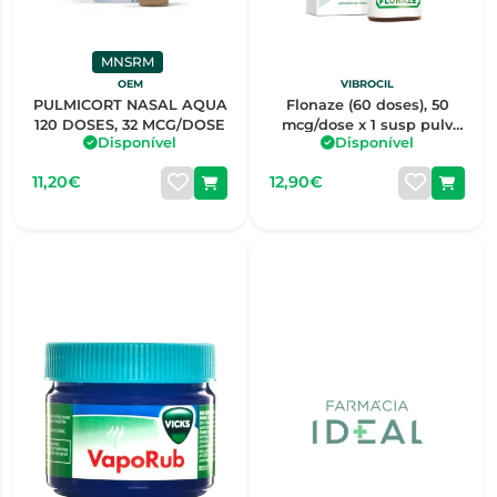
MNSRM
OEM
VIBROCIL
PULMICORT NASAL AQUA
Flonaze (60 doses), 50
120 DOSES, 32 MCG/DOSE
mcg/dose x 1 susp pulv
Disponível
Disponível
nasal
11,20€
12,90€