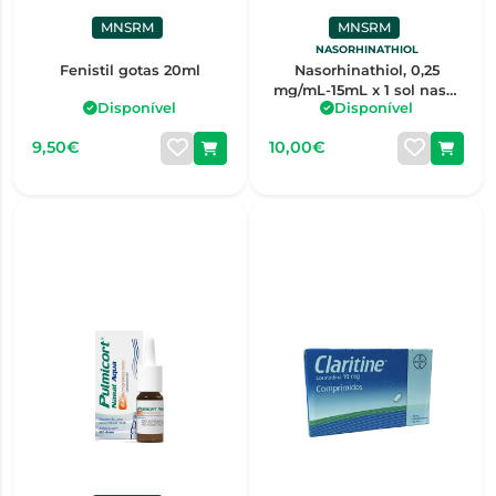
MNSRM
MNSRM
NASORHINATHIOL
Fenistil gotas 20ml
Nasorhinathiol, 0,25
mg/mL-15mL x 1 sol nasal
Disponível
Disponível
conta-gotas
9,50€
10,00€