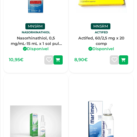
MNSRM
MNSRM
NASORHINATHIOL
ACTIFED
Nasorhinathiol, 0,5
Actifed, 60/2,5 mg x 20
mg/mL-15 mL x 1 sol pulv
comp
Disponível
Disponível
nasal
10,95€
8,90€