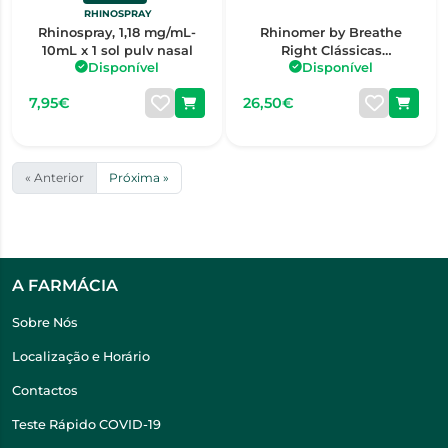
RHINOSPRAY
Rhinospray, 1,18 mg/mL-
Rhinomer by Breathe
10mL x 1 sol pulv nasal
Right Clássicas
Disponível
Disponível
Pequenas/Médias x 30
7,95€
26,50€
« Anterior
Próxima »
A FARMÁCIA
Sobre Nós
Localização e Horário
Contactos
Teste Rápido COVID-19