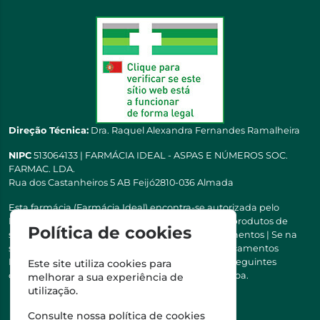
Direção Técnica:
Dra. Raquel Alexandra Fernandes Ramalheira
NIPC
513064133 | FARMÁCIA IDEAL - ASPAS E NÚMEROS SOC.
FARMAC. LDA.
Rua dos Castanheiros 5 AB Feijó2810-036 Almada
Esta farmácia (Farmácia Ideal) encontra-se autorizada pelo
INFARMED para a dispensa de medicamentos e produtos de
Política de cookies
saúde ao domicílio e através da internet. Medicamentos | Se na
sua receita tiver MSRM, MNSRM, MSRMV ou Medicamentos
Manipulados, estes só podem ser entregues nos seguintes
Este site utiliza cookies para
concelhos: Almada, Seixal, Sesimbra, Oeiras e Lisboa.
melhorar a sua experiência de
utilização.
Consulte nossa
política de cookies