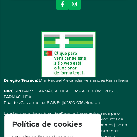
Direção Técnica:
Dra. Raquel Alexandra Fernandes Ramalheira
NIPC
513064133 | FARMÁCIA IDEAL - ASPAS E NÚMEROS SOC.
FARMAC. LDA.
Rua dos Castanheiros 5 AB Feijó2810-036 Almada
Esta farmácia (Farmácia Ideal) encontra-se autorizada pelo
INFARMED para a dispensa de medicamentos e produtos de
Política de cookies
saúde ao domicílio e através da internet. Medicamentos | Se na
sua receita tiver MSRM, MNSRM, MSRMV ou Medicamentos
Manipulados, estes só podem ser entregues nos seguintes