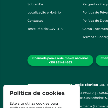
Sobre Nós
Perguntas Freq
Localização e Horário
Política de Priv
Contactos
Política de Dev
Teste Rápido COVID-19
Como Encomen
Termos e Condi
Chamada para a rede móvel nacional:
Cham
+351 961494663
Direção Técnica:
Dra. 
Política de cookies
NIPC
513064133 | FARM
Rua dos Castanheiros 5
Este site utiliza cookies para
Esta farmácia (Farmáci