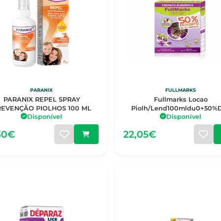
PARANIX
FULLMARKS
PARANIX REPEL SPRAY
Fullmarks Locao
REVENÇÃO PIOLHOS 100 ML
Piolh/Lend100mldu0+50%
Disponível
Disponível
30€
22,05€