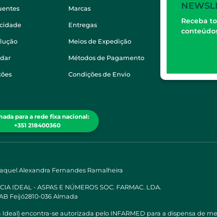
NEWSL
uentes
Marcas
Receba to
acidade
Entregas
conteúdos
olução
Meios de Expedição
dar
Métodos de Pagamento
ções
Condições de Envio
ada para a rede fixa nacional:
+351 218400360
Raquel Alexandra Fernandes Ramalheira
ÁCIA IDEAL - ASPAS E NÚMEROS SOC. FARMAC. LDA.
 AB Feijó2810-036 Almada
a Ideal) encontra-se autorizada pelo INFARMED para a dispensa de m