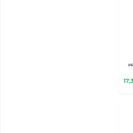
P
17,