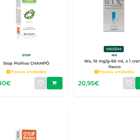
MNSRM
STOP
NIX
Nix, 10 mg/g-60 mL x 1 cr
Stop Piolhos CHAMPÔ
frasco
Poucas unidades
Poucas unidades
,80€
20,95€