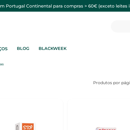
em Portugal Continental para compras > 60€ (exceto leites i
BLOG
BLACKWEEK
ÇOS
eas
Produtos por pág