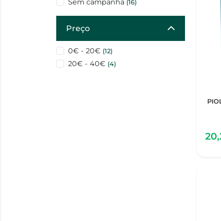
Sem campanha
(16)
Preço
0€ - 20€
(12)
20€ - 40€
(4)
PIO
20