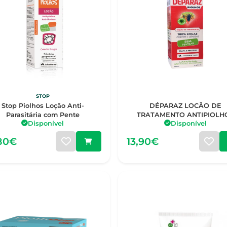
STOP
Stop Piolhos Loção Anti-
DÉPARAZ LOCÃO DE
Parasitária com Pente
TRATAMENTO ANTIPIOLH
Disponível
Disponível
100ML
,80€
13,90€