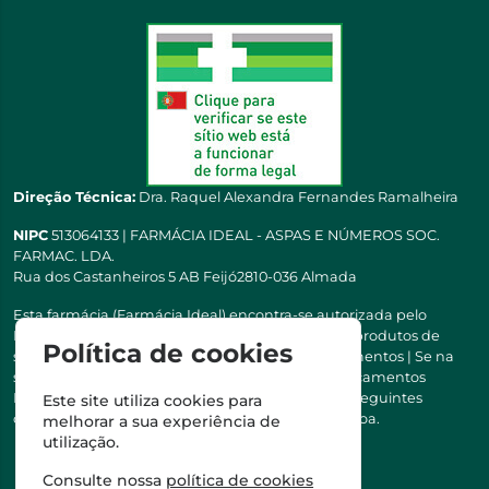
Direção Técnica:
Dra. Raquel Alexandra Fernandes Ramalheira
NIPC
513064133 | FARMÁCIA IDEAL - ASPAS E NÚMEROS SOC.
FARMAC. LDA.
Rua dos Castanheiros 5 AB Feijó2810-036 Almada
Esta farmácia (Farmácia Ideal) encontra-se autorizada pelo
INFARMED para a dispensa de medicamentos e produtos de
Política de cookies
saúde ao domicílio e através da internet. Medicamentos | Se na
sua receita tiver MSRM, MNSRM, MSRMV ou Medicamentos
Manipulados, estes só podem ser entregues nos seguintes
Este site utiliza cookies para
concelhos: Almada, Seixal, Sesimbra, Oeiras e Lisboa.
melhorar a sua experiência de
utilização.
Consulte nossa
política de cookies