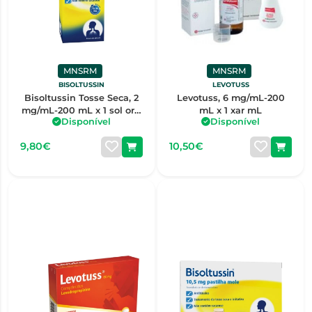
MNSRM
MNSRM
BISOLTUSSIN
LEVOTUSS
Bisoltussin Tosse Seca, 2
Levotuss, 6 mg/mL-200
mg/mL-200 mL x 1 sol oral
mL x 1 xar mL
Disponível
Disponível
mL
9,80€
10,50€