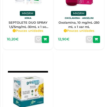
MNSRM
MNSRM
KRKA
OXOLAMINA - ANGELINI
SEPTOLETE DUO SPRAY
Oxolamina, 10 mg/mL-250
1,5/5mg/mL-30mL x 1 sol
mL x 1 xar mL
Poucas unidades
Poucas unidades
pulv bucal
10,20€
12,90€