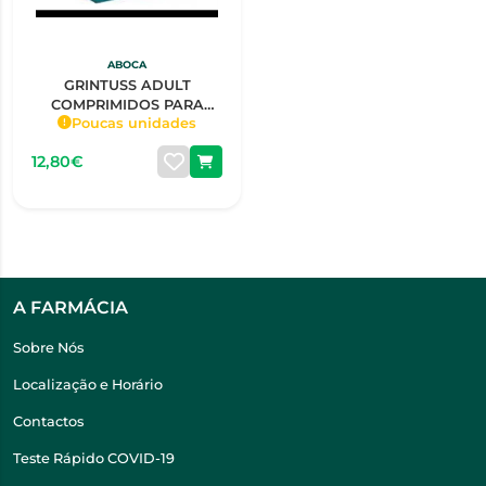
ABOCA
GRINTUSS ADULT
COMPRIMIDOS PARA
Poucas unidades
CHUPAR X20
12,80€
A FARMÁCIA
Sobre Nós
Localização e Horário
Contactos
Teste Rápido COVID-19