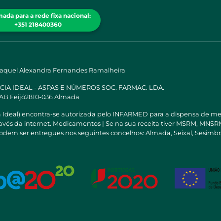
ada para a rede fixa nacional:
+351 218400360
Raquel Alexandra Fernandes Ramalheira
ÁCIA IDEAL - ASPAS E NÚMEROS SOC. FARMAC. LDA.
 AB Feijó2810-036 Almada
a Ideal) encontra-se autorizada pelo INFARMED para a dispensa de m
través da internet. Medicamentos | Se na sua receita tiver MSRM, M
odem ser entregues nos seguintes concelhos: Almada, Seixal, Sesimbra