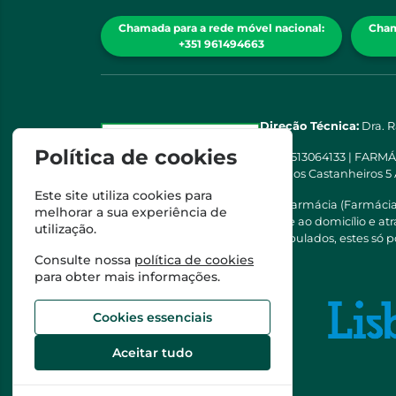
Chamada para a rede móvel nacional:
Cham
+351 961494663
Direção Técnica:
Dra. 
Política de cookies
NIPC
513064133 | FARM
Rua dos Castanheiros 5
Este site utiliza cookies para
Esta farmácia (Farmáci
melhorar a sua experiência de
saúde ao domicílio e a
utilização.
Manipulados, estes só p
Consulte nossa
política de cookies
para obter mais informações.
Cookies essenciais
Aceitar tudo