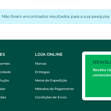
Não foram encontrados resultados para a sua pesquisa
ES
LOJA ONLINE
NEWSL
uentes
Marcas
Receba to
acidade
Entregas
conteúdos
olução
Meios de Expedição
dar
Métodos de Pagamento
ções
Condições de Envio