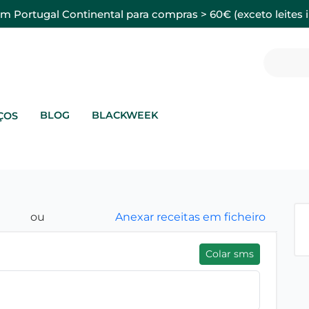
em Portugal Continental para compras > 60€ (exceto leites i
BLOG
BLACKWEEK
ÇOS
ou
Anexar receitas em ficheiro
Colar sms