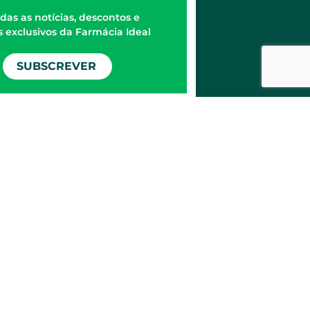
das as notícias, descontos e
 exclusivos da Farmácia Ideal
SUBSCREVER
edicamentos e produtos de
NSRM, MSRMV ou Medicamentos