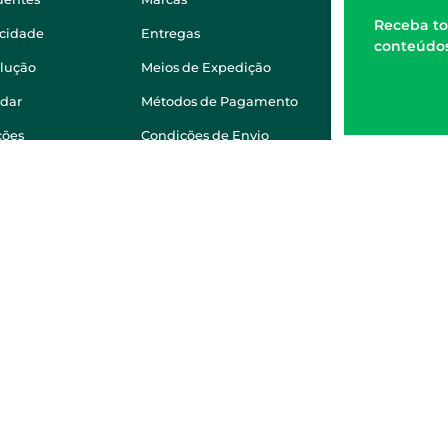
Receba to
acidade
Entregas
conteúdos
olução
Meios de Expedição
dar
Métodos de Pagamento
ções
Condições de Envio
ada para a rede fixa nacional:
+351 218400360
Raquel Alexandra Fernandes Ramalheira
ÁCIA IDEAL - ASPAS E NÚMEROS SOC. FARMAC. LDA.
 AB Feijó2810-036 Almada
a Ideal) encontra-se autorizada pelo INFARMED para a dispensa de m
través da internet. Medicamentos | Se na sua receita tiver MSRM, M