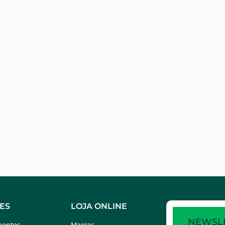
ES
LOJA ONLINE
NEWSL
uentes
Marcas