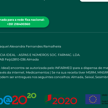
ada para a rede fixa nacional:
+351 218400360
Raquel Alexandra Fernandes Ramalheira
ÁCIA IDEAL - ASPAS E NÚMEROS SOC. FARMAC. LDA.
 AB Feijó2810-036 Almada
a Ideal) encontra-se autorizada pelo INFARMED para a dispensa de m
través da internet. Medicamentos | Se na sua receita tiver MSRM, M
odem ser entregues nos seguintes concelhos: Almada, Seixal, Sesimbra