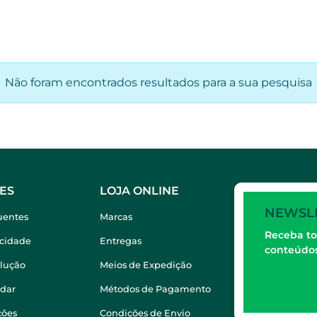
Não foram encontrados resultados para a sua pesquisa
ES
LOJA ONLINE
NEWSL
uentes
Marcas
Receba to
acidade
Entregas
conteúdos
olução
Meios de Expedição
dar
Métodos de Pagamento
ções
Condições de Envio