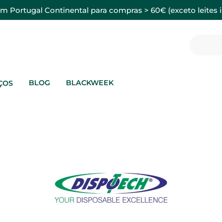
em Portugal Continental para compras > 60€ (exceto leites i
BLOG
BLACKWEEK
ÇOS