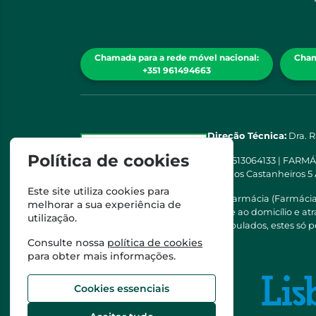
Chamada para a rede móvel nacional:
Cham
+351 961494663
Direção Técnica:
Dra. 
Política de cookies
NIPC
513064133 | FARM
Rua dos Castanheiros 5
Este site utiliza cookies para
Esta farmácia (Farmáci
melhorar a sua experiência de
saúde ao domicílio e a
utilização.
Manipulados, estes só p
Consulte nossa
política de cookies
para obter mais informações.
Cookies essenciais