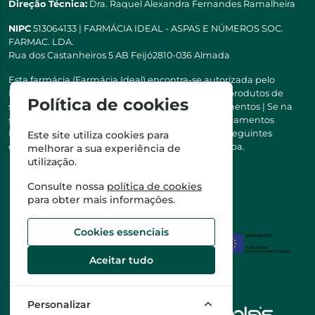
Direção Técnica:
Dra. Raquel Alexandra Fernandes Ramalheira
NIPC
513064133 | FARMÁCIA IDEAL - ASPAS E NÚMEROS SOC.
FARMAC. LDA.
Rua dos Castanheiros 5 AB Feijó2810-036 Almada
Esta farmácia (Farmácia Ideal) encontra-se autorizada pelo
INFARMED para a dispensa de medicamentos e produtos de
Política de cookies
saúde ao domicílio e através da internet. Medicamentos | Se na
sua receita tiver MSRM, MNSRM, MSRMV ou Medicamentos
Manipulados, estes só podem ser entregues nos seguintes
Este site utiliza cookies para
concelhos: Almada, Seixal, Sesimbra, Oeiras e Lisboa.
melhorar a sua experiência de
utilização.
Consulte nossa
política de cookies
para obter mais informações.
Cookies essenciais
Aceitar tudo
Personalizar
©2026 Todos os direitos reservados