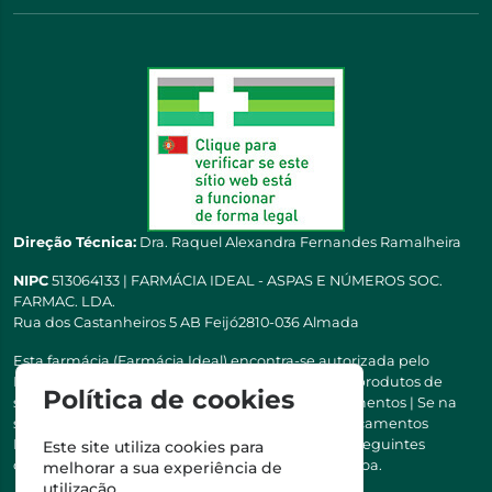
Direção Técnica:
Dra. Raquel Alexandra Fernandes Ramalheira
NIPC
513064133 | FARMÁCIA IDEAL - ASPAS E NÚMEROS SOC.
FARMAC. LDA.
Rua dos Castanheiros 5 AB Feijó2810-036 Almada
Esta farmácia (Farmácia Ideal) encontra-se autorizada pelo
INFARMED para a dispensa de medicamentos e produtos de
Política de cookies
saúde ao domicílio e através da internet. Medicamentos | Se na
sua receita tiver MSRM, MNSRM, MSRMV ou Medicamentos
Manipulados, estes só podem ser entregues nos seguintes
Este site utiliza cookies para
concelhos: Almada, Seixal, Sesimbra, Oeiras e Lisboa.
melhorar a sua experiência de
utilização.