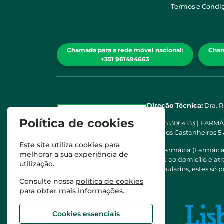
Termos e Condi
Chamada para a rede móvel nacional:
Cham
+351 961494663
Direção Técnica:
Dra. 
Política de cookies
NIPC
513064133 | FARM
Rua dos Castanheiros 5
Este site utiliza cookies para
Esta farmácia (Farmáci
melhorar a sua experiência de
saúde ao domicílio e a
utilização.
Manipulados, estes só p
Consulte nossa
política de cookies
para obter mais informações.
Cookies essenciais