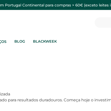
em Portugal Continental para compras > 60€ (exceto leites i
BLOG
BLACKWEEK
ÇOS
lizada
ado para resultados duradouros. Começa hoje o investi