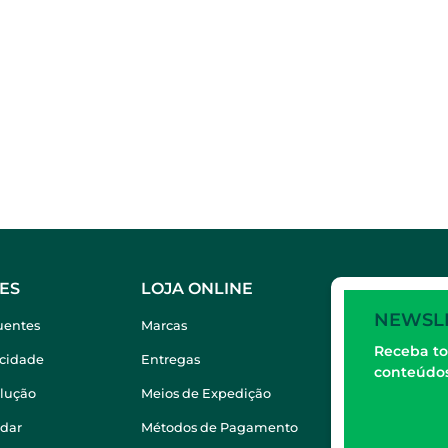
ES
LOJA ONLINE
NEWSL
uentes
Marcas
Receba to
acidade
Entregas
conteúdos
olução
Meios de Expedição
dar
Métodos de Pagamento