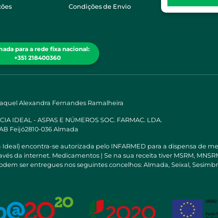
ções
Condições de Envio
ada para a rede fixa nacional:
+351 218400360
Raquel Alexandra Fernandes Ramalheira
ÁCIA IDEAL - ASPAS E NÚMEROS SOC. FARMAC. LDA.
 AB Feijó2810-036 Almada
a Ideal) encontra-se autorizada pelo INFARMED para a dispensa de m
través da internet. Medicamentos | Se na sua receita tiver MSRM, M
odem ser entregues nos seguintes concelhos: Almada, Seixal, Sesimbra