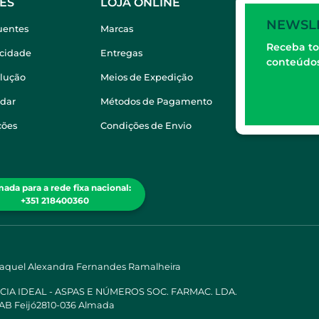
ES
LOJA ONLINE
NEWSL
uentes
Marcas
Receba to
acidade
Entregas
conteúdos
olução
Meios de Expedição
dar
Métodos de Pagamento
ções
Condições de Envio
ada para a rede fixa nacional:
+351 218400360
Raquel Alexandra Fernandes Ramalheira
ÁCIA IDEAL - ASPAS E NÚMEROS SOC. FARMAC. LDA.
 AB Feijó2810-036 Almada