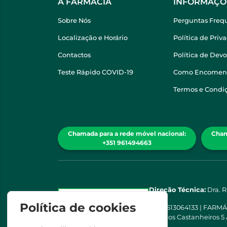
A FARMÁCIA
INFORMAÇÕ
Sobre Nós
Perguntas Freq
Localização e Horário
Política de Priv
Contactos
Política de Dev
Teste Rápido COVID-19
Como Encomen
Termos e Condi
Chamada para a rede móvel nacional:
Cham
+351 961494663
Direção Técnica:
Dra. 
Política de cookies
NIPC
513064133 | FARM
Rua dos Castanheiros 5