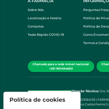
A FARMÁCIA
INFORMAÇÕ
Sobre Nós
Perguntas Freq
Localização e Horário
Política de Priv
Contactos
Política de Dev
Teste Rápido COVID-19
Como Encomen
Termos e Condi
Chamada para a rede móvel nacional:
Cham
+351 961494663
Direção Técnica:
Dra. 
Política de cookies
NIPC
513064133 | FARM
Rua dos Castanheiros 5