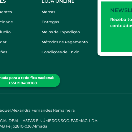
ES
LOJA ONLINE
NEWSL
uentes
Marcas
Receba to
acidade
Entregas
conteúdos
olução
Meios de Expedição
dar
Métodos de Pagamento
ções
Condições de Envio
ada para a rede fixa nacional:
+351 218400360
Raquel Alexandra Fernandes Ramalheira
ÁCIA IDEAL - ASPAS E NÚMEROS SOC. FARMAC. LDA.
 AB Feijó2810-036 Almada