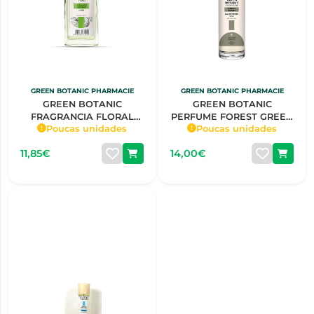
GREEN BOTANIC PHARMACIE
GREEN BOTANIC PHARMACIE
GREEN BOTANIC
GREEN BOTANIC
FRAGRANCIA FLORAL
PERFUME FOREST GREEN
Poucas unidades
Poucas unidades
BERGAMOTA &
HOMEM 150ML
MANDARINA
11,85€
14,00€
SENHORA150ML