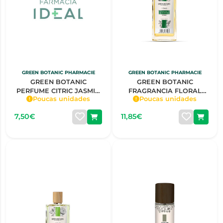
GREEN BOTANIC PHARMACIE
GREEN BOTANIC PHARMACIE
GREEN BOTANIC
GREEN BOTANIC
PERFUME CITRIC JASMIN
FRAGRANCIA FLORAL
Poucas unidades
Poucas unidades
SRA 30ML
VEVITER & INCENSE
HOMEM 150ML
7,50€
11,85€