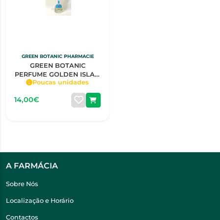
GREEN BOTANIC PHARMACIE
GREEN BOTANIC
PERFUME GOLDEN ISLAD
Poucas unidades
SRA 150ML
14,00€
A FARMÁCIA
Sobre Nós
Localização e Horário
Contactos