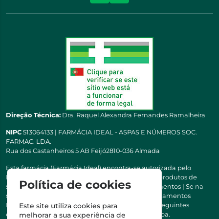
Direção Técnica:
Dra. Raquel Alexandra Fernandes Ramalheira
NIPC
513064133 | FARMÁCIA IDEAL - ASPAS E NÚMEROS SOC.
FARMAC. LDA.
Rua dos Castanheiros 5 AB Feijó2810-036 Almada
Esta farmácia (Farmácia Ideal) encontra-se autorizada pelo
INFARMED para a dispensa de medicamentos e produtos de
Política de cookies
saúde ao domicílio e através da internet. Medicamentos | Se na
sua receita tiver MSRM, MNSRM, MSRMV ou Medicamentos
Manipulados, estes só podem ser entregues nos seguintes
Este site utiliza cookies para
concelhos: Almada, Seixal, Sesimbra, Oeiras e Lisboa.
melhorar a sua experiência de