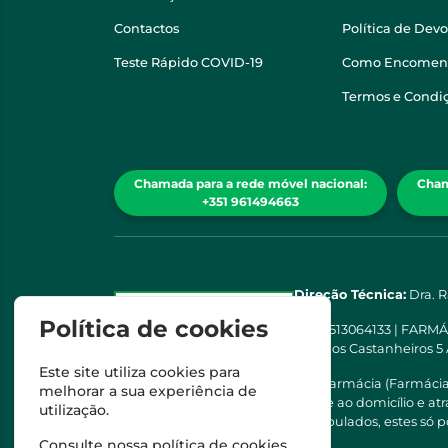
Contactos
Política de Dev
Teste Rápido COVID-19
Como Encomen
Termos e Condi
Chamada para a rede móvel nacional:
Cham
+351 961494663
Direção Técnica:
Dra. 
Política de cookies
NIPC
513064133 | FARM
Rua dos Castanheiros 5
Este site utiliza cookies para
Esta farmácia (Farmáci
melhorar a sua experiência de
saúde ao domicílio e a
utilização.
Manipulados, estes só p
Consulte nossa
política de cookies