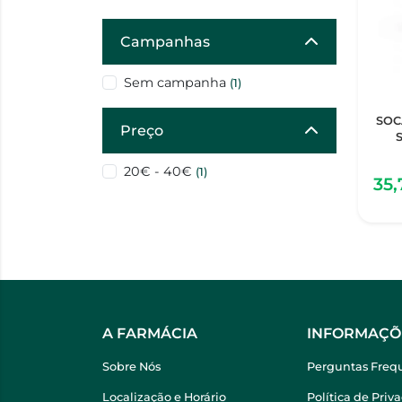
Campanhas
Sem campanha
(1)
SOC
Preço
20€ - 40€
(1)
35
A FARMÁCIA
INFORMAÇÕ
Sobre Nós
Perguntas Freq
Localização e Horário
Política de Priv