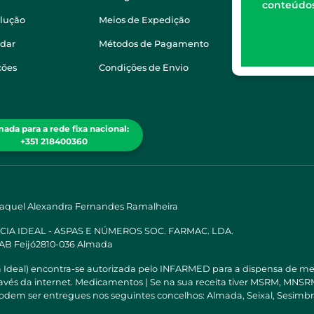
conteúdos
olução
Meios de Expedição
dar
Métodos de Pagamento
ções
Condições de Envio
ada para a rede fixa nacional:
+351 218400360
Raquel Alexandra Fernandes Ramalheira
ÁCIA IDEAL - ASPAS E NÚMEROS SOC. FARMAC. LDA.
 AB Feijó2810-036 Almada
a Ideal) encontra-se autorizada pelo INFARMED para a dispensa de m
través da internet. Medicamentos | Se na sua receita tiver MSRM, M
odem ser entregues nos seguintes concelhos: Almada, Seixal, Sesimbra