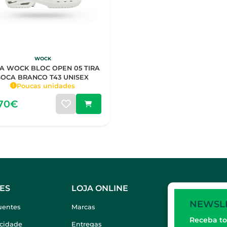
WOCK
A WOCK BLOC OPEN 05 TIRA
SOCA BRANCO T43 UNISEX
Poucas unidades
,70€
ES
LOJA ONLINE
NEWSL
uentes
Marcas
Receba to
acidade
Entregas