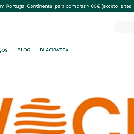
em Portugal Continental para compras > 60€ (exceto leites i
BLOG
BLACKWEEK
ÇOS