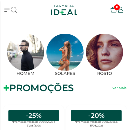
0
HOMEM
SOLARES
ROSTO
PROMOÇÕES
Ver Mais
-25%
-20%
*Promoção válida de 09/07/2026 a
*Promoção válida de 01/06/2026 a
31/08/2026
31/08/2026