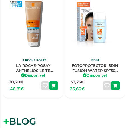
LA ROCHE POSAY
ISDIN
LA ROCHE-POSAY
FOTOPROTECTOR ISDIN
ANTHELIOS LEITE
FUSION WATER SPF50+
Disponível
Disponível
HIDRATANTE FPS50+
50ML
ECO-SUSTENTÁVEL
30,20€
33,25€
-46,81€
26,60€
BLOG