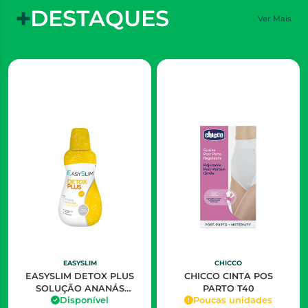
DESTAQUES
Ver Mais
EASYSLIM
CHICCO
EASYSLIM DETOX PLUS
CHICCO CINTA POS
SOLUÇÃO ANANÁS
PARTO T40
Disponível
Poucas unidades
500ML