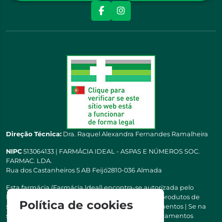
Direção Técnica:
Dra. Raquel Alexandra Fernandes Ramalheira
NIPC
513064133 | FARMÁCIA IDEAL - ASPAS E NÚMEROS SOC.
FARMAC. LDA.
Rua dos Castanheiros 5 AB Feijó2810-036 Almada
Esta farmácia (Farmácia Ideal) encontra-se autorizada pelo
INFARMED para a dispensa de medicamentos e produtos de
Política de cookies
saúde ao domicílio e através da internet. Medicamentos | Se na
sua receita tiver MSRM, MNSRM, MSRMV ou Medicamentos